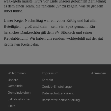
wegkegeln musste. Kurz vor Ende unserer gebuchten Zeit gelang
es dem einen Team, die fehlende „9“ zu kegeln, was zu großem
Jubel führte.
Unser Kegel-Nachmittag war ein voller Erfolg und hat allen
Beteiligten – groß und klein – sehr viel Spaß gemacht. Ein
herzliches Dankeschön gilt dem SV Stöckach und seiner
Kegelabteilung. Wir haben uns rundum wohlgefühlt auf der gut
gepflegten Kegelbahn.
Hauptnavigation
Fußbereichsmenü
Benutzerme
Willkommen
Impressum
Anmelden
Unsere
Kontakt
Gemeinde
Cookie-Einstellungen
Gemeindeleben
Datenschutzerklärung
Jakobuskirche
Barrierefreiheitserklärung
Links