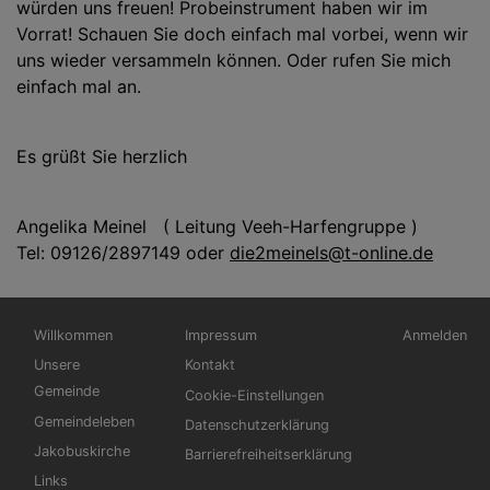
würden uns freuen! Probeinstrument haben wir im
Vorrat! Schauen Sie doch einfach mal vorbei, wenn wir
uns wieder versammeln können. Oder rufen Sie mich
einfach mal an.
Es grüßt Sie herzlich
Angelika Meinel ( Leitung Veeh-Harfengruppe )
Tel: 09126/2897149 oder
die2meinels@t-online.de
Hauptnavigation
Fußbereichsmenü
Benutzerme
Willkommen
Impressum
Anmelden
Unsere
Kontakt
Gemeinde
Cookie-Einstellungen
Gemeindeleben
Datenschutzerklärung
Jakobuskirche
Barrierefreiheitserklärung
Links