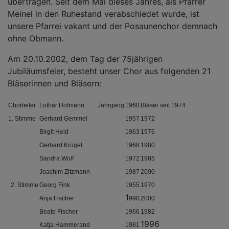
übertragen. Seit dem Mai dieses Jahres, als Pfarrer
Meinel in den Ruhestand verabschiedet wurde, ist
unsere Pfarrei vakant und der Posaunenchor demnach
ohne Obmann.
Am 20.10.2002, dem Tag der 75jährigen
Jubiläumsfeier, besteht unser Chor aus folgenden 21
Bläserinnen und Bläsern:
Chorleiter
Lothar Hofmann
Jahrgang
1960
Bläser seit 1974
1. Stimme
Gerhard Gemmel
1957
1972
Birgit Heid
1963
1976
Gerhard Krügel
1968
1980
Sandra Wolf
1972
1985
Joachim Zitzmann
1987
2000
2. Stimme
Georg Fink
1955
1970
1
Anja Fischer
990
2000
Beate Fischer
1966
1982
1996
Katja Hammerand
1981