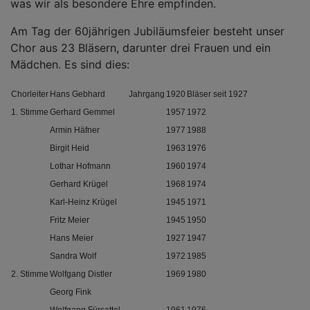
was wir als besondere Ehre empfinden.
Am Tag der 60jährigen Jubiläumsfeier besteht unser
Chor aus 23 Bläsern, darunter drei Frauen und ein
Mädchen. Es sind dies:
Chorleiter
Hans Gebhard
Jahrgang
1920
Bläser seit 1927
1. Stimme
Gerhard Gemmel
1957
1972
Armin Häfner
1977
1988
Birgit Heid
1963
1976
Lothar Hofmann
1960
1974
Gerhard Krügel
1968
1974
Karl-Heinz Krügel
1945
1971
Fritz Meier
1945
1950
Hans Meier
1927
1947
Sandra Wolf
1972
1985
2. Stimme
Wolfgang Distler
1969
1980
Georg Fink