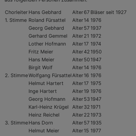
Chorleiter
Hans Gebhard
Alter
67
Bläser seit 1927
1. Stimme
Roland Fürsattel
Alter
14
1976
Georg Gebhard
Alter
57
1937
Gerhard Gemmel
Alter
21
1972
Lother Hofmann
Alter
17
1974
Fritz Meier
Alter
42
1950
Hans Meier
Alter
50
1947
Birgit Wolf
Alter
14
1976
2. Stimme
Wolfgang Fürsattel
Alter
16
1976
Helmut Hartert
Alter
17
1975
Inge Hartert
Alter
19
1976
Georg Hofmann
Alter
53
1947
Karl-Heinz Krügel
Alter
32
1971
Heinz Reichel
Alter
22
1973
3. Stimme
Hans Dorn
Alter
57
1935
Helmut Meier
Alter
15
1977