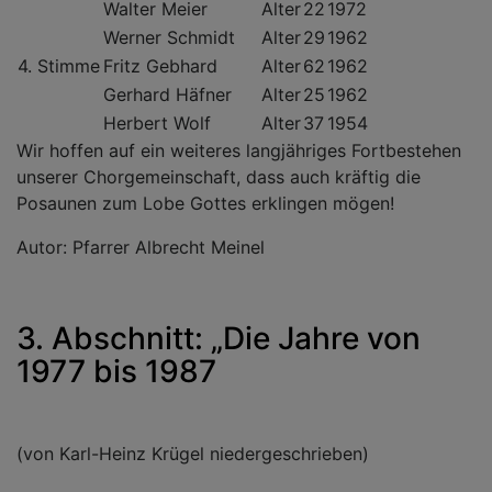
Walter Meier
Alter
22
1972
Werner Schmidt
Alter
29
1962
4. Stimme
Fritz Gebhard
Alter
62
1962
Gerhard Häfner
Alter
25
1962
Herbert Wolf
Alter
37
1954
Wir hoffen auf ein weiteres langjähriges Fortbestehen
unserer Chorgemeinschaft, dass auch kräftig die
Posaunen zum Lobe Gottes erklingen mögen!
Autor: Pfarrer Albrecht Meinel
3. Abschnitt: „Die Jahre von
1977 bis 1987
(von Karl-Heinz Krügel niedergeschrieben)