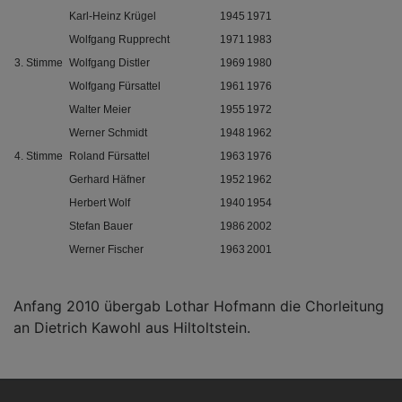
Karl-Heinz Krügel
1945
1971
Wolfgang Rupprecht
1971
1983
3. Stimme
Wolfgang Distler
1969
1980
Wolfgang Fürsattel
1961
1976
Walter Meier
1955
1972
Werner Schmidt
1948
1962
4. Stimme
Roland Fürsattel
1963
1976
Gerhard Häfner
1952
1962
Herbert Wolf
1940
1954
Stefan Bauer
1986
2002
Werner Fischer
1963
2001
Anfang 2010 übergab Lothar Hofmann die Chorleitung
an Dietrich Kawohl aus Hiltoltstein.